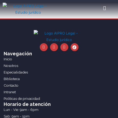
Ir
al
contenido
F
I
L
a
n
i
c
s
n
Navegación
e
t
k
Inicio
b
a
e
o
g
d
Nosotros
o
r
i
Especialidades
k
a
n
m
Biblioteca
Contacto
Intranet
Políticas de privacidad
Horario de atención
Lun - Vie: 9am - 6pm
Sab: 9am - 1pm