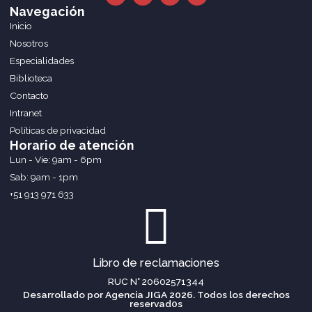
c
s
n
Navegación
e
t
k
Inicio
b
a
e
o
g
d
Nosotros
o
r
i
Especialidades
k
a
n
m
Biblioteca
Contacto
Intranet
Políticas de privacidad
Horario de atención
Lun - Vie: 9am - 6pm
Sab: 9am - 1pm
+51 913 971 633
Libro de reclamaciones
RUC N° 20602571344
Desarrollado por Agencia JIGA 2026. Todos los derechos
reservad0s