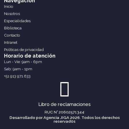
Navegación
e
t
k
Inicio
b
a
e
o
g
d
Nosotros
o
r
i
Especialidades
k
a
n
m
Biblioteca
Contacto
Intranet
Políticas de privacidad
Horario de atención
Lun - Vie: 9am - 6pm
Sab: 9am - 1pm
+51 913 971 633
Libro de reclamaciones
RUC N° 20602571344
Desarrollado por Agencia JIGA 2026. Todos los derechos
reservad0s